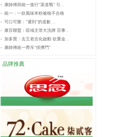
康師傅與統一進行“渠道戰” 引...
統一：一款風味米粉被檢不合格
可口可樂：“遲到”的道歉 ...
康百聯盟：區域主管大洗牌 百事...
加多寶：去王老吉化啟動 欲重金...
康師傅統一齊斥“排擠門”
品牌推薦
鄭州思念食品：每一種食品都值得...