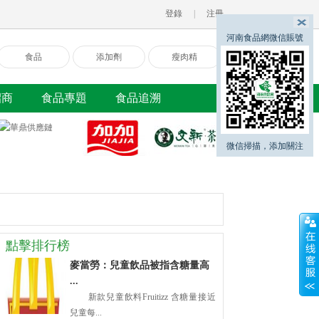
登錄
|
注冊
河南食品網微信賬號
食品
添加劑
瘦肉精
招商
食品專題
食品追溯
微信掃描，添加關注
點擊排行榜
麥當勞：兒童飲品被指含糖量高
...
新款兒童飲料Fruitizz 含糖量接近
兒童每...