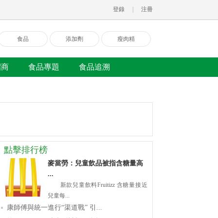
登錄
|
注冊
食品
添加劑
瘦肉精
招商
食品專題
食品追溯
點擊排行榜
麥當勞：兒童飲品被指含糖量高
...
新款兒童飲料Fruitizz 含糖量接近
兒童每...
康師傅與統一進行“渠道戰” 引...