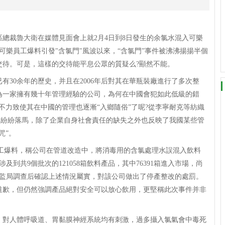
區總裁魯大衛在媒體見面會上就2月4日到8日發生的余氯水混入可樂
可樂員工爆料引發"含氯門"風波以來，“含氯門”事件被沸沸揚揚半個
交待。可是，這樣的交待能平息公眾的質疑么?顯然不能。
有30余年的歷史，并且在2006年后對其在華瓶裝廠進行了多次整
為一家擁有幾十年管理經驗的公司，為何在中國會犯如此低級的錯
不力致使其在中國的管理也逐漸“入鄉隨俗”了呢?從李寧耐克等紡織
大牌紛紛落馬，除了企業自身社會責任的缺失之外也反映了我國某些管
咒”。
員工爆料，稱公司在管道改造中，將消毒用的含氯處理水誤混入飲料
及到共9個批次的121058箱飲料產品，其中76391箱進入市場，尚
省質監局調查后確認上述情況屬實，對該公司做出了停產整改的處罰。
道歉，但仍然強調產品絕對安全可以放心飲用，更堅稱此次事件并非
對人體呼吸道、胃黏膜神經系統均有刺激，過多攝入氯氣會中毒死