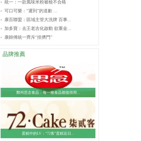
統一：一款風味米粉被檢不合格
可口可樂：“遲到”的道歉 ...
康百聯盟：區域主管大洗牌 百事...
加多寶：去王老吉化啟動 欲重金...
康師傅統一齊斥“排擠門”
品牌推薦
鄭州思念食品：每一種食品都值得用...
蛋糕中的LV：“72客”蛋糕近日...