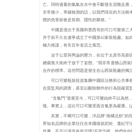
亡。同時過量的氯氣在水中會不斷發生混雜反應
非常微小，單罐檢測的話，以我們現在的方法根
體的危害卻會是長期、隱性的聚積。”
中國是僅次于美國和墨西哥的可口可樂第三大消費
并于前不久在遼寧成立了中國第42家裝瓶廠。如
極力推諉，有失百年老店之風范。
迫于公眾與輿論的壓力，在位于太原市高新區
總裁魯大衛終于放下了姿態。“我非常遺憾山西
合作的標準。這些問題是發生在山西裝瓶廠的獨立
可口可樂瓶裝投資集團中國區法務和公共事務
合質監局的調查，甚至以刪除郵件的行為阻礙質
“含氯門”發展至今，可口可樂始終不以為然，
慢。事實上，這比可口可樂里面含氯更為嚴重。[page
其實，不獨可口可樂，洋品牌“南橘北枳”的現
界知名品牌的企業往往在本國循規蹈矩、遵紀守
低廉，不足以讓其有所忌憚?不管怎樣，他們在