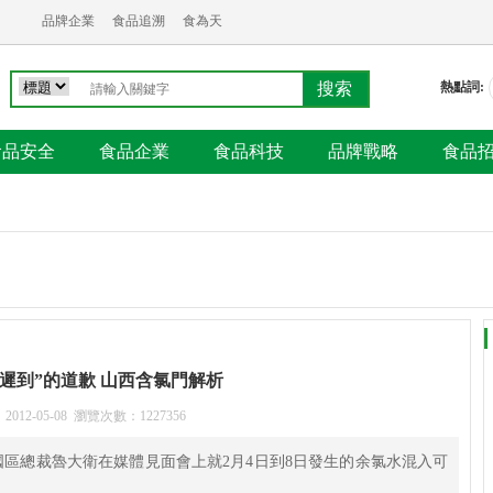
品牌企業
食品追溯
食為天
熱點詞:
食品安全
食品企業
食品科技
品牌戰略
食品
遲到”的道歉 山西含氯門解析
：
2012-05-08
瀏覽次數：
1227356
國區總裁魯大衛在媒體見面會上就2月4日到8日發生的余氯水混入可