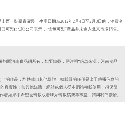
一裝瓶廠灌裝，生產日期為2012年2月4日至2月8日的，消費者
口可樂(北京)公司表示，“含氯可樂”產品并未進入北京市場銷售。
版權均屬河南食品網所有，如要轉載，需注明“信息來源：河南食品
網）”的作品，均轉載自其他媒體，轉載目的僅僅是出于傳播信息的
容的真實性；如其他媒體、網站或個人從本網站轉載使用，須保留
；作者如果不希望被轉載或者聯系轉載稿費等事宜，請與我們接洽。