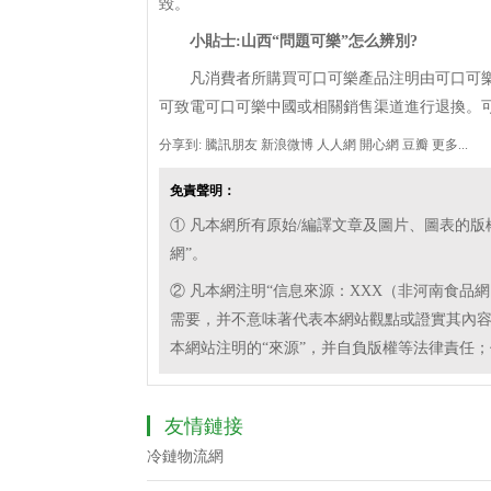
毀。
小貼士:山西“問題可樂”怎么辨別?
凡消費者所購買可口可樂產品注明由可口可樂山西
可致電可口可樂中國或相關銷售渠道進行退換。可
分享到:
騰訊朋友
新浪微博
人人網
開心網
豆瓣
更多...
免責聲明：
① 凡本網所有原始/編譯文章及圖片、圖表的
網”。
② 凡本網注明“信息來源：XXX（非河南食品
需要，并不意味著代表本網站觀點或證實其內
本網站注明的“來源”，并自負版權等法律責任
友情鏈接
冷鏈物流網