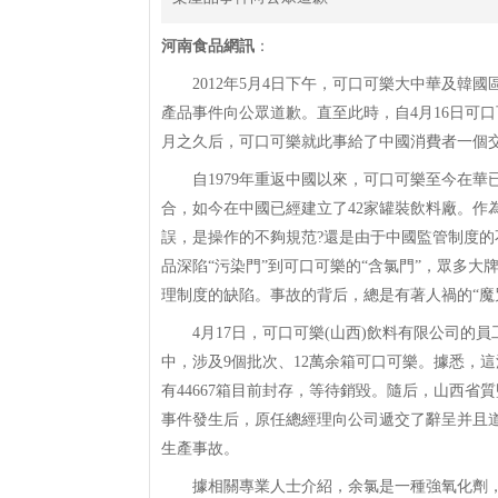
河南食品網訊
：
2012年5月4日下午，可口可樂大中華及韓國
產品事件向公眾道歉。直至此時，自4月16日可口
月之久后，可口可樂就此事給了中國消費者一個
自1979年重返中國以來，可口可樂至今在華已
合，如今在中國已經建立了42家罐裝飲料廠。作
誤，是操作的不夠規范?還是由于中國監管制度的
品深陷“污染門”到可口可樂的“含氯門”，眾多
理制度的缺陷。事故的背后，總是有著人禍的“魔
4月17日，可口可樂(山西)飲料有限公司的
中，涉及9個批次、12萬余箱可口可樂。據悉，這涉
有44667箱目前封存，等待銷毀。隨后，山西
事件發生后，原任總經理向公司遞交了辭呈并且
生產事故。
據相關專業人士介紹，余氯是一種強氧化劑，