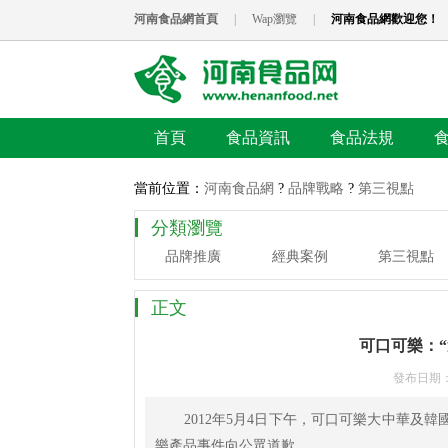
河南食品網首頁
|
Wap瀏覽
|
河南食品網歡迎您！
首頁
食品資訊
食品法規
當前位置：
河南食品網
?
品牌戰略
?
第三視點
分類瀏覽
品牌推廣
經典案例
第三視點
正文
可口可樂：“
發布日期
2012年5月4日下午，可口可樂大中華及韓
樂產品事件向公眾道歉