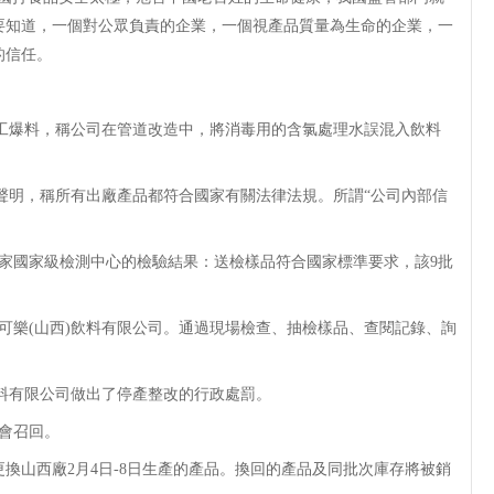
要知道，一個對公眾負責的企業，一個視產品質量為生命的企業，一
的信任。
員工爆料，稱公司在管道改造中，將消毒用的含氯處理水誤混入飲料
聲明，稱所有出廠產品都符合國家有關法律法規。所謂“公司內部信
家國家級檢測中心的檢驗結果：送檢樣品符合國家標準要求，該9批
可樂(山西)飲料有限公司。通過現場檢查、抽檢樣品、查閱記錄、詢
料有限公司做出了停產整改的行政處罰。
會召回。
山西廠2月4日-8日生產的產品。換回的產品及同批次庫存將被銷