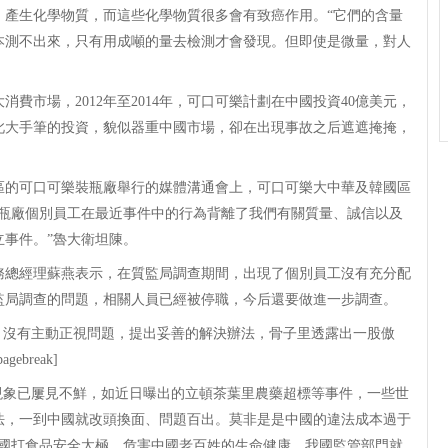
，產生化學物質，而這些化學物質很多會有致癌作用。“它們的含量
本測不出來，只有用成噸的量去檢測才會發現。但即使是微量，對人
市場，2012年至2014年，可口可樂計劃在中國投資40億美元，
此大手筆的投資，貌似器重中國市場，卻在出現事故之后遮遮掩掩，
的可口可樂裝瓶廠舉行的媒體溝通會上，可口可樂大中華及韓國區
裝瓶廠個別員工在最近事件中的行為背離了我們有關質量、誠信以及
事件。”魯大衛坦陳。
總經理蘇燕表示，在質監局調查期間，出現了個別員工沒有充分配
監局調查的問題，相關人員已經被停職，今后還要做進一步調查。
沒有主動正視問題，提出妥善的解決辦法，骨子里透露出一股傲
break]
象已屢見不鮮，如近日曝出的立頓茶葉里農藥超標等事件，一些世
法，一到中國就改頭換面、問題百出。莫非是是中國的違法成本過于
中國打食品安全太極，危害中國老百姓的生命健康，我國監管部門就