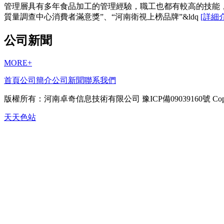
管理層具有多年食品加工的管理經驗，職工也都有較高的技能，產品質
質量調查中心消費者滿意獎”、“河南衛視上榜品牌”&ldq
[詳細
公司新聞
MORE+
首頁
公司簡介
公司新聞
聯系我們
版權所有：
河南卓奇信息技術有限公司
豫ICP備09039160號 Copy
天天色站