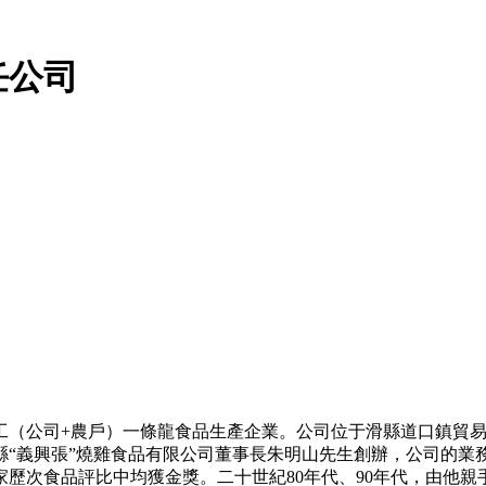
任公司
工（公司+農戶）一條龍食品生產企業。公司位于滑縣道口鎮貿
縣“義興張”燒雞食品有限公司董事長朱明山先生創辦，公司的業
家歷次食品評比中均獲金獎。二十世紀80年代、90年代，由他